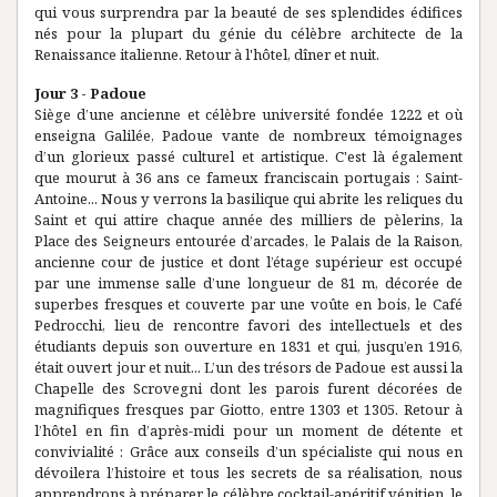
qui vous surprendra par la beauté de ses splendides édifices
nés pour la plupart du génie du célèbre architecte de la
Renaissance italienne. Retour à l'hôtel, dîner et nuit.
Jour 3 - Padoue
Siège d’une ancienne et célèbre université fondée 1222 et où
enseigna Galilée, Padoue vante de nombreux témoignages
d’un glorieux passé culturel et artistique. C'est là également
que mourut à 36 ans ce fameux franciscain portugais : Saint-
Antoine... Nous y verrons la basilique qui abrite les reliques du
Saint et qui attire chaque année des milliers de pèlerins, la
Place des Seigneurs entourée d’arcades, le Palais de la Raison,
ancienne cour de justice et dont l’étage supérieur est occupé
par une immense salle d’une longueur de 81 m, décorée de
superbes fresques et couverte par une voûte en bois, le Café
Pedrocchi, lieu de rencontre favori des intellectuels et des
étudiants depuis son ouverture en 1831 et qui, jusqu’en 1916,
était ouvert jour et nuit... L’un des trésors de Padoue est aussi la
Chapelle des Scrovegni dont les parois furent décorées de
magnifiques fresques par Giotto, entre 1303 et 1305. Retour à
l’hôtel en fin d’après-midi pour un moment de détente et
convivialité : Grâce aux conseils d’un spécialiste qui nous en
dévoilera l’histoire et tous les secrets de sa réalisation, nous
apprendrons à préparer le célèbre cocktail-apéritif vénitien, le