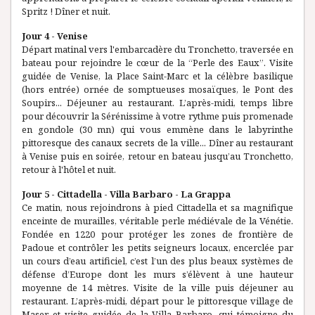
Spritz ! Dîner et nuit.
Jour 4 - Venise
Départ matinal vers l'embarcadère du Tronchetto, traversée en
bateau pour rejoindre le cœur de la “Perle des Eaux”. Visite
guidée de Venise, la Place Saint-Marc et la célèbre basilique
(hors entrée) ornée de somptueuses mosaïques, le Pont des
Soupirs... Déjeuner au restaurant. L’après-midi, temps libre
pour découvrir la Sérénissime à votre rythme puis promenade
en gondole (30 mn) qui vous emmène dans le labyrinthe
pittoresque des canaux secrets de la ville... Dîner au restaurant
à Venise puis en soirée, retour en bateau jusqu’au Tronchetto,
retour à l'hôtel et nuit.
Jour 5 - Cittadella - Villa Barbaro - La Grappa
Ce matin, nous rejoindrons à pied Cittadella et sa magnifique
enceinte de murailles, véritable perle médiévale de la Vénétie.
Fondée en 1220 pour protéger les zones de frontière de
Padoue et contrôler les petits seigneurs locaux, encerclée par
un cours d’eau artificiel, c’est l’un des plus beaux systèmes de
défense d’Europe dont les murs s’élèvent à une hauteur
moyenne de 14 mètres. Visite de la ville puis déjeuner au
restaurant. L’après-midi, départ pour le pittoresque village de
Maser et visite guidée de la Villa Barbaro, qui témoigne du