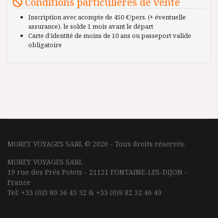
Conditions particulières de vente
Inscription avec acompte de 450 €/pers. (+ éventuelle
assurance), le solde 1 mois avant le départ
Carte d’identité de moins de 10 ans ou passeport valide
obligatoire
MOREY VOYAGES SARL © 2026 - Tous droits réservés.
MOREY VOYAGES SARL
19 rue des Prés Potets - 21121 FONTAINE-LES-DIJON -
France
Tel: +33 (0)3 80 56 45 52 & +33 (0)9 82 32 46 49