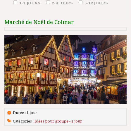
Duration (days)
1-1 JOURS
2-4 JOURS
5-12 JOURS
Marché de Noël de Colmar
Durée : 1 jour
Catégories :
Idées pour groupe - 1 jour