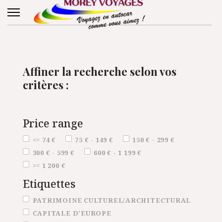
Affiner la recherche selon vos
critères :
Price range
Price range
<= 74 €
75 € - 149 €
150 € - 299 €
300 € - 599 €
600 € - 1 199 €
>= 1 200 €
Etiquettes
Etiquettes
PATRIMOINE CULTUREL/ARCHITECTURAL
CAPITALE D'EUROPE