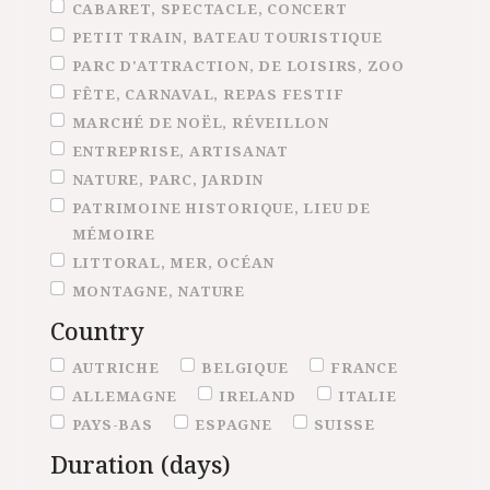
CABARET, SPECTACLE, CONCERT
PETIT TRAIN, BATEAU TOURISTIQUE
PARC D'ATTRACTION, DE LOISIRS, ZOO
FÊTE, CARNAVAL, REPAS FESTIF
MARCHÉ DE NOËL, RÉVEILLON
ENTREPRISE, ARTISANAT
NATURE, PARC, JARDIN
PATRIMOINE HISTORIQUE, LIEU DE
MÉMOIRE
LITTORAL, MER, OCÉAN
MONTAGNE, NATURE
Country
Country
AUTRICHE
BELGIQUE
FRANCE
ALLEMAGNE
IRELAND
ITALIE
PAYS-BAS
ESPAGNE
SUISSE
Duration (days)