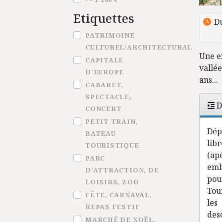
Etiquettes
Du
Etiquettes
PATRIMOINE
CULTUREL/ARCHITECTURAL
Une e
CAPITALE
vallé
D'EUROPE
ans...
CABARET,
SPECTACLE,
D
CONCERT
PETIT TRAIN,
Dép
BATEAU
lib
TOURISTIQUE
(ap
PARC
emb
D'ATTRACTION, DE
pou
LOISIRS, ZOO
Tou
FÊTE, CARNAVAL,
les
REPAS FESTIF
des
MARCHÉ DE NOËL,