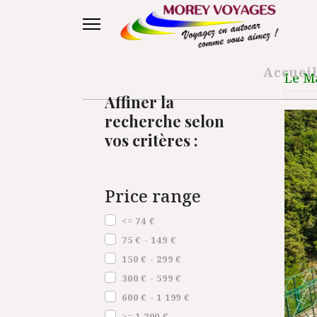
Accuei
Le Ma
Affiner la
recherche selon
vos critères :
Price range
Price range
<= 74 €
75 € - 149 €
150 € - 299 €
300 € - 599 €
600 € - 1 199 €
>= 1 200 €