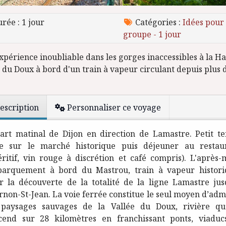
rée : 1 jour
Catégories :
Idées pour
groupe - 1 jour
xpérience inoubliable dans les gorges inaccessibles à la H
e du Doux à bord d'un train à vapeur circulant depuis plus 
escription
Personnaliser ce voyage
art matinal de Dijon en direction de Lamastre. Petit t
re sur le marché historique puis déjeuner au restau
éritif, vin rouge à discrétion et café compris). L'après-m
arquement à bord du Mastrou, train à vapeur histori
r la découverte de la totalité de la ligne Lamastre jus
rnon-St-Jean. La voie ferrée constitue le seul moyen d’adm
 paysages sauvages de la Vallée du Doux, rivière qu’
cend sur 28 kilomètres en franchissant ponts, viaduc