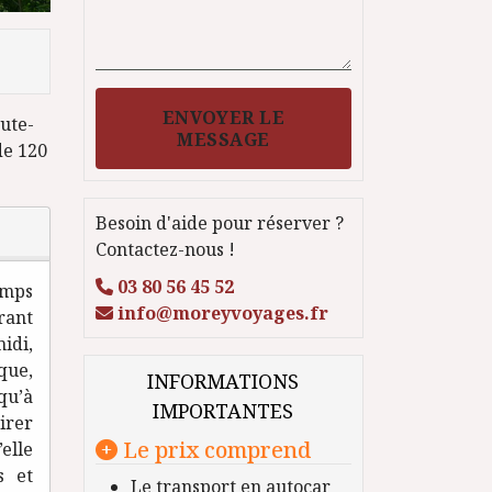
ENVOYER LE
aute-
MESSAGE
de 120
Besoin d'aide pour réserver ?
Contactez-nous !
03 80 56 45 52
emps
info@moreyvoyages.fr
rant
idi,
que,
INFORMATIONS
qu’à
IMPORTANTES
irer
Le prix comprend
elle
s et
Le transport en autocar