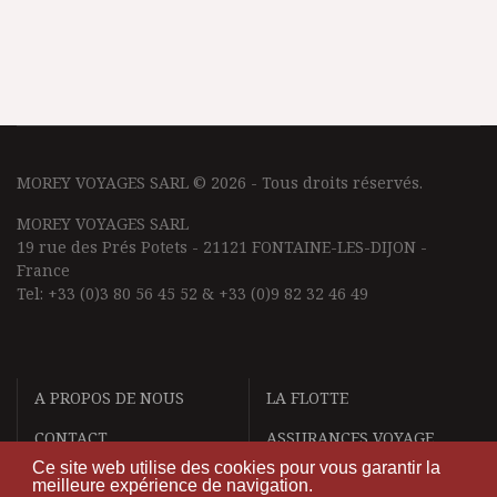
MOREY VOYAGES SARL © 2026 - Tous droits réservés.
MOREY VOYAGES SARL
19 rue des Prés Potets - 21121 FONTAINE-LES-DIJON -
France
Tel: +33 (0)3 80 56 45 52 & +33 (0)9 82 32 46 49
A PROPOS DE NOUS
LA FLOTTE
CONTACT
ASSURANCES VOYAGE
Ce site web utilise des cookies pour vous garantir la
DEMANDE DE DEVIS
MENTIONS LÉGALES
meilleure expérience de navigation.