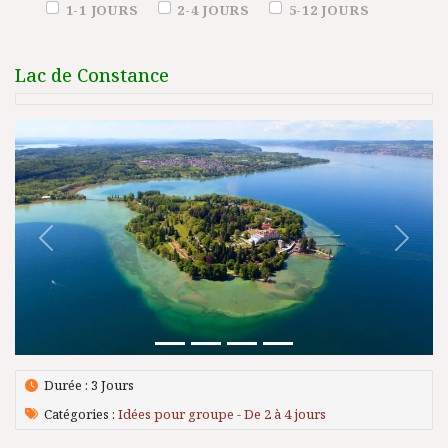
Duration (days)
1-1 JOURS
2-4 JOURS
5-12 JOURS
Lac de Constance
Précédent
Suivant
Durée : 3 Jours
Catégories :
Idées pour groupe - De 2 à 4 jours