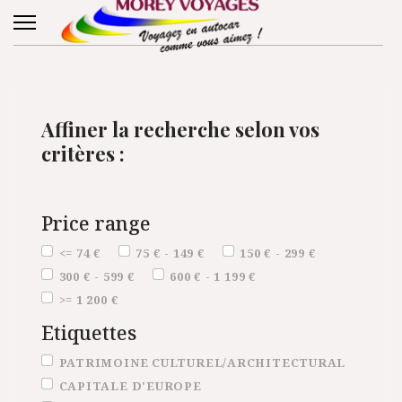
Affiner la recherche selon vos
critères :
Price range
Price range
<= 74 €
75 € - 149 €
150 € - 299 €
300 € - 599 €
600 € - 1 199 €
>= 1 200 €
Etiquettes
Etiquettes
PATRIMOINE CULTUREL/ARCHITECTURAL
CAPITALE D'EUROPE