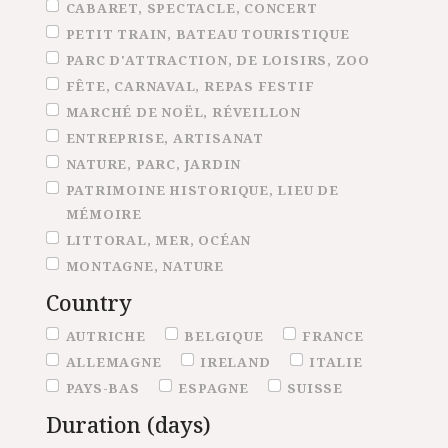
CABARET, SPECTACLE, CONCERT
PETIT TRAIN, BATEAU TOURISTIQUE
PARC D'ATTRACTION, DE LOISIRS, ZOO
FÊTE, CARNAVAL, REPAS FESTIF
MARCHÉ DE NOËL, RÉVEILLON
ENTREPRISE, ARTISANAT
NATURE, PARC, JARDIN
PATRIMOINE HISTORIQUE, LIEU DE
MÉMOIRE
LITTORAL, MER, OCÉAN
MONTAGNE, NATURE
Country
Country
AUTRICHE
BELGIQUE
FRANCE
ALLEMAGNE
IRELAND
ITALIE
PAYS-BAS
ESPAGNE
SUISSE
Duration (days)