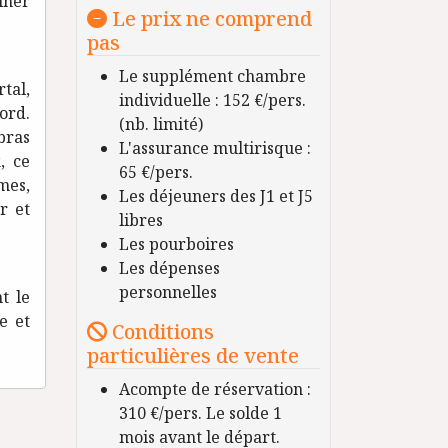
dîner
Le prix ne comprend
pas
Le supplément chambre
tal,
individuelle : 152 €/pers.
ord.
(nb. limité)
ras
L'assurance multirisque :
, ce
65 €/pers.
mes,
Les déjeuners des J1 et J5
r et
libres
Les pourboires
Les dépenses
personnelles
t le
e et
Conditions
particulières de vente
Acompte de réservation :
310 €/pers. Le solde 1
mois avant le départ.