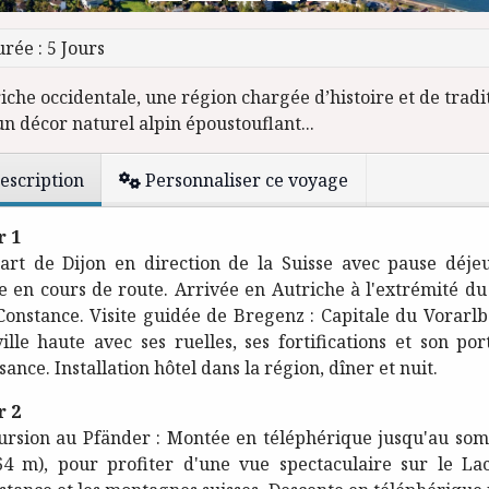
rée : 5 Jours
iche occidentale, une région chargée d’histoire et de tradi
n décor naturel alpin époustouflant...
escription
Personnaliser ce voyage
r 1
art de Dijon en direction de la Suisse avec pause déje
re en cours de route. Arrivée en Autriche à l'extrémité du
Constance. Visite guidée de Bregenz : Capitale du Vorarlb
ville haute avec ses ruelles, ses fortifications et son por
sance. Installation hôtel dans la région, dîner et nuit.
r 2
ursion au Pfänder : Montée en téléphérique jusqu'au so
64 m), pour profiter d'une vue spectaculaire sur le La