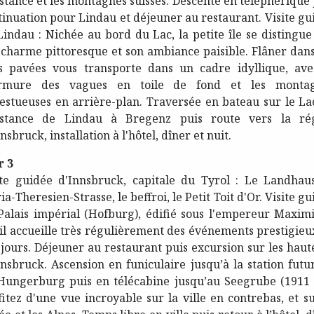
stance et les montagnes suisses. Descente en téléphérique 
tinuation pour Lindau et déjeuner au restaurant. Visite gu
Lindau : Nichée au bord du Lac, la petite île se distingue
 charme pittoresque et son ambiance paisible. Flâner dans
s pavées vous transporte dans un cadre idyllique, ave
mure des vagues en toile de fond et les monta
estueuses en arrière-plan. Traversée en bateau sur le La
stance de Lindau à Bregenz puis route vers la ré
nsbruck, installation à l'hôtel, dîner et nuit.
r 3
ite guidée d'Innsbruck, capitale du Tyrol : Le Landhaus
a-Theresien-Strasse, le beffroi, le Petit Toit d'Or. Visite g
Palais impérial (Hofburg), édifié sous l'empereur Maximi
, il accueille très régulièrement des événements prestigieu
 jours. Déjeuner au restaurant puis excursion sur les haut
nnsbruck. Ascension en funiculaire jusqu’à la station futur
Hungerburg puis en télécabine jusqu’au Seegrube (1911 
fitez d'une vue incroyable sur la ville en contrebas, et su