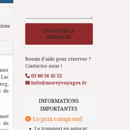
tions
ENVOYER LE
MESSAGE
Besoin d'aide pour réserver ?
Contactez-nous !
uner
03 80 56 45 52
 Lac
info@moreyvoyages.fr
erg,
t de
INFORMATIONS
IMPORTANTES
mmet
Le prix comprend
c de
Le transport en autocar