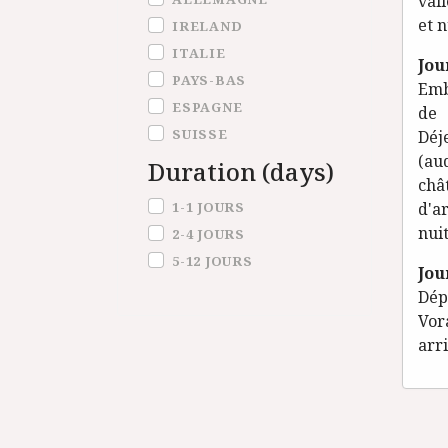
vall
et n
IRELAND
ITALIE
Jou
PAYS-BAS
Emb
ESPAGNE
de 
SUISSE
Dé
(au
Duration (days)
châ
Duration (days)
1-1 JOURS
d'a
nuit
2-4 JOURS
5-12 JOURS
Jou
Dép
Vor
arri