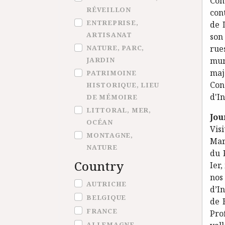
Con
RÉVEILLON
con
ENTREPRISE,
de 
ARTISANAT
son
NATURE, PARC,
rue
JARDIN
mur
maj
PATRIMOINE
Con
HISTORIQUE, LIEU
d'In
DE MÉMOIRE
LITTORAL, MER,
Jou
OCÉAN
Vis
MONTAGNE,
Mari
NATURE
du 
Country
Ier
nos
Country
AUTRICHE
d’I
BELGIQUE
de 
FRANCE
Pro
ALLEMAGNE