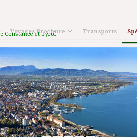
l
Voyages Brochure
Transports
Sp
e Constance et Tyrol
Précédent