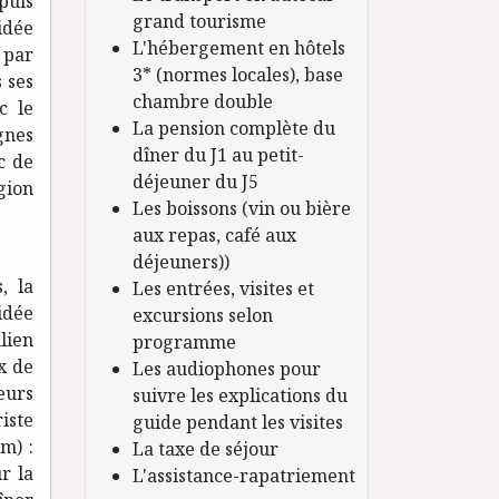
puis
grand tourisme
idée
L'hébergement en hôtels
 par
3* (normes locales), base
 ses
chambre double
c le
La pension complète du
gnes
dîner du J1 au petit-
c de
déjeuner du J5
gion
Les boissons (vin ou bière
aux repas, café aux
déjeuners))
, la
Les entrées, visites et
uidée
excursions selon
lien
programme
x de
Les audiophones pour
eurs
suivre les explications du
iste
guide pendant les visites
m) :
La taxe de séjour
r la
L'assistance-rapatriement