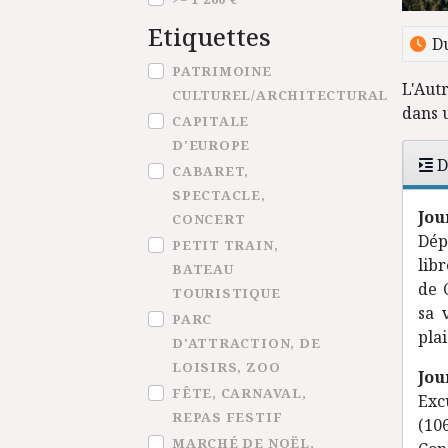
Etiquettes
Du
Etiquettes
PATRIMOINE
L'Autr
CULTUREL/ARCHITECTURAL
dans u
CAPITALE
D'EUROPE
D
CABARET,
SPECTACLE,
Jou
CONCERT
Dép
PETIT TRAIN,
lib
BATEAU
de 
TOURISTIQUE
sa 
PARC
plai
D'ATTRACTION, DE
LOISIRS, ZOO
Jou
FÊTE, CARNAVAL,
Exc
REPAS FESTIF
(10
MARCHÉ DE NOËL,