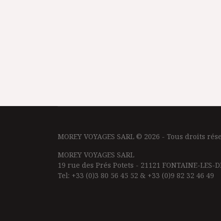
MOREY VOYAGES SARL © 2026 - Tous droits rése
MOREY VOYAGES SARL
19 rue des Prés Potets - 21121 FONTAINE-LES-D
Tel: +33 (0)3 80 56 45 52 & +33 (0)9 82 32 46 49