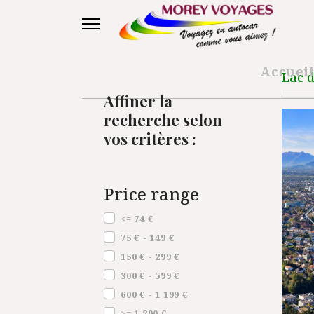
Accuei
Lac d
Affiner la
recherche selon
vos critères :
Price range
Price range
<= 74 €
75 € - 149 €
150 € - 299 €
300 € - 599 €
600 € - 1 199 €
>= 1 200 €