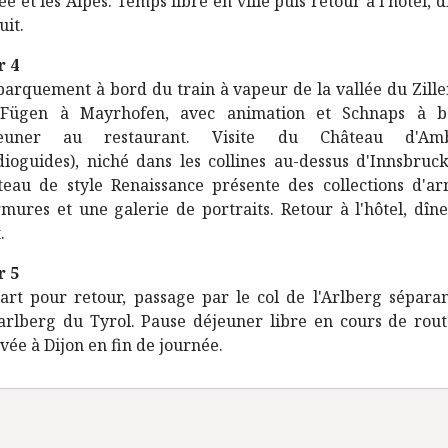
ée et les Alpes. Temps libre en ville puis retour à l’hôtel, 
uit.
r 4
arquement à bord du train à vapeur de la vallée du Ziller
Fügen à Mayrhofen, avec animation et Schnaps à b
jeuner au restaurant. Visite du Château d'Amb
dioguides), niché dans les collines au-dessus d'Innsbruck
teau de style Renaissance présente des collections d'ar
rmures et une galerie de portraits. Retour à l'hôtel, dîne
.
r 5
art pour retour, passage par le col de l'Arlberg séparan
arlberg du Tyrol. Pause déjeuner libre en cours de rout
vée à Dijon en fin de journée.