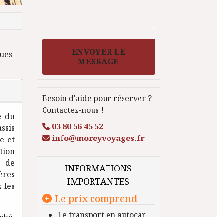
ENVOYER LE
ques
MESSAGE
Besoin d'aide pour réserver ?
Contactez-nous !
e du
03 80 56 45 52
ssis
info@moreyvoyages.fr
e et
tion
e de
INFORMATIONS
ères
IMPORTANTES
 les
Le prix comprend
Le transport en autocar