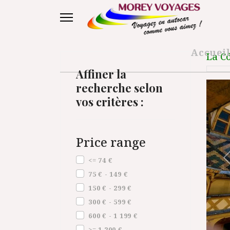
Accuei
La C
Affiner la
recherche selon
vos critères :
Price range
Price range
<= 74 €
75 € - 149 €
150 € - 299 €
300 € - 599 €
600 € - 1 199 €
>= 1 200 €