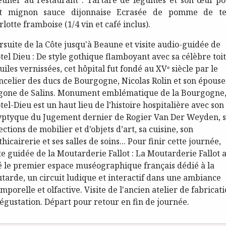
euner au restaurant : Tartare de légumes et son œuf po
et mignon sauce dijonnaise Ecrasée de pomme de te
lotte framboise (1/4 vin et café inclus).
rsuite de la Côte jusqu'à Beaune et visite audio-guidée de
ôtel Dieu : De style gothique flamboyant avec sa célèbre toi
uiles vernissées, cet hôpital fut fondé au XVᵉ siècle par le
ncelier des ducs de Bourgogne, Nicolas Rolin et son épouse
gone de Salins. Monument emblématique de la Bourgogne
tel-Dieu est un haut lieu de l’histoire hospitalière avec son
yptyque du Jugement dernier de Rogier Van Der Weyden, s
ections de mobilier et d’objets d’art, sa cuisine, son
hicairerie et ses salles de soins... Pour finir cette journée,
te guidée de la Moutarderie Fallot : La Moutarderie Fallot 
é le premier espace muséographique français dédié à la
tarde, un circuit ludique et interactif dans une ambiance
mporelle et olfactive. Visite de l'ancien atelier de fabricat
dégustation. Départ pour retour en fin de journée.