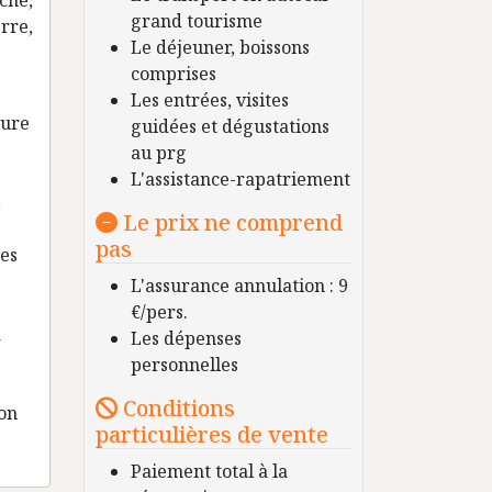
ché,
grand tourisme
rre,
Le déjeuner, boissons
comprises
Les entrées, visites
ture
guidées et dégustations
au prg
L'assistance-rapatriement
,
Le prix ne comprend
pas
es
L'assurance annulation : 9
€/pers.
a
Les dépenses
personnelles
Conditions
ion
particulières de vente
Paiement total à la