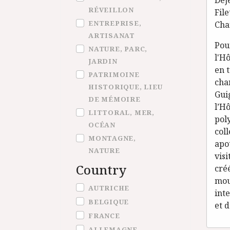
Déj
RÉVEILLON
Fil
ENTREPRISE,
Char
ARTISANAT
Pou
NATURE, PARC,
l'H
JARDIN
en t
PATRIMOINE
cha
HISTORIQUE, LIEU
Gui
DE MÉMOIRE
l’Hô
LITTORAL, MER,
pol
OCÉAN
coll
MONTAGNE,
apot
NATURE
visi
Country
cré
mou
Country
AUTRICHE
inte
BELGIQUE
et 
FRANCE
ALLEMAGNE