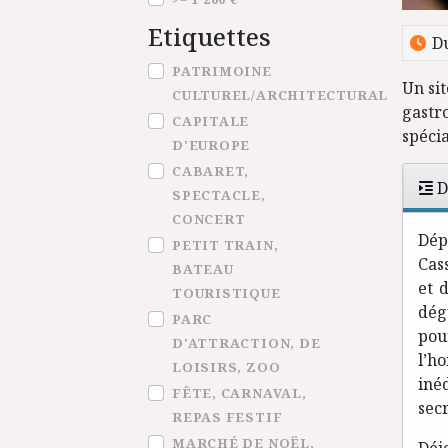
Etiquettes
Du
Etiquettes
PATRIMOINE
Un si
CULTUREL/ARCHITECTURAL
gastro
CAPITALE
spéci
D'EUROPE
CABARET,
D
SPECTACLE,
CONCERT
Dép
PETIT TRAIN,
Cas
BATEAU
et 
TOURISTIQUE
dég
PARC
pou
D'ATTRACTION, DE
l’h
LOISIRS, ZOO
iné
FÊTE, CARNAVAL,
secr
REPAS FESTIF
MARCHÉ DE NOËL,