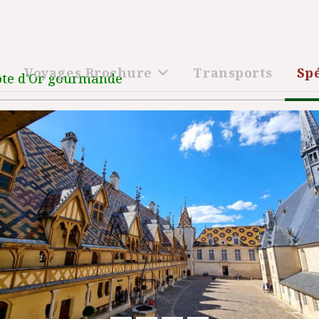
l
Voyages Brochure
Transports
Sp
ôte d'Or gourmande
Précédent