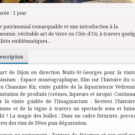
rée : 1 jour
te patrimonial remarquable et une introduction à la
nomie, véritable art de vivre en Côte-d'Or, à travers quel
alités emblématiques...
escription
art de Dijon en direction Nuits-St-Georges pour la visit
sissium : Espace muséographique, film sur l’histoire du ca
du Chanoine Kir, visite guidée de la liquoristerie Védrenn
ustation de produits (crèmes, liqueurs et sirops). Continua
r la visite guidée de l'Imaginarium : Revivez l’histoir
omme et de la vigne à travers un spectacle sons et lumi
dit ! La magie des bulles : Dans un cadre futuriste, percez
ets des vins de Fêtes puis dégustation.