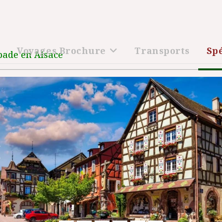
l
Voyages Brochure
Transports
Sp
pade en Alsace
Précédent