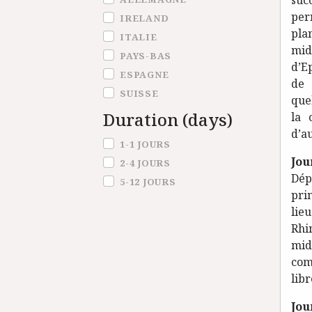
suc
per
IRELAND
pla
ITALIE
mid
PAYS-BAS
d’E
ESPAGNE
de 
SUISSE
quel
Duration (days)
la 
d’au
Duration (days)
1-1 JOURS
Jou
2-4 JOURS
Dép
5-12 JOURS
pri
lieu
Rhi
mid
com
libr
Jou