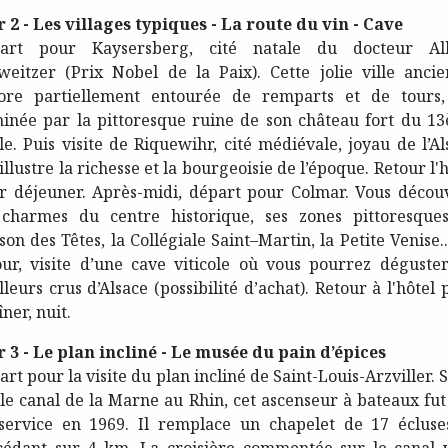
r 2 - Les villages typiques - La route du vin - Cave
art pour Kaysersberg, cité natale du docteur Al
weitzer (Prix Nobel de la Paix). Cette jolie ville ancie
ore partiellement entourée de remparts et de tours,
inée par la pittoresque ruine de son château fort du 1
cle. Puis visite de Riquewihr, cité médiévale, joyau de l’Al
illustre la richesse et la bourgeoisie de l’époque. Retour l'
r déjeuner. Après-midi, départ pour Colmar. Vous décou
 charmes du centre historique, ses zones pittoresques
on des Têtes, la Collégiale Saint–Martin, la Petite Venise.
our, visite d’une cave viticole où vous pourrez déguster
leurs crus d’Alsace (possibilité d’achat). Retour à l'hôtel
îner, nuit.
r 3 - Le plan incliné - Le musée du pain d’épices
rt pour la visite du plan incliné de Saint-Louis-Arzviller. 
 le canal de la Marne au Rhin, cet ascenseur à bateaux fut
service en 1969. Il remplace un chapelet de 17 écluse