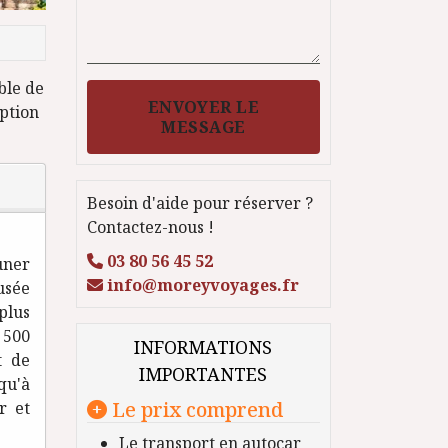
ble de
ENVOYER LE
ption
MESSAGE
Besoin d'aide pour réserver ?
Contactez-nous !
03 80 56 45 52
uner
info@moreyvoyages.fr
usée
plus
 500
INFORMATIONS
t de
IMPORTANTES
qu'à
Le prix comprend
r et
Le transport en autocar