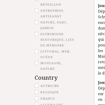
RÉVEILLON
Jou
ENTREPRISE,
Dép
ARTISANAT
Sch
enc
NATURE, PARC,
dom
JARDIN
siè
PATRIMOINE
qui 
HISTORIQUE, LIEU
pou
DE MÉMOIRE
les
LITTORAL, MER,
Mais
OCÉAN
ret
MONTAGNE,
meil
NATURE
le d
Country
Jou
Country
AUTRICHE
Dépa
BELGIQUE
sur
FRANCE
en 
ALLEMAGNE