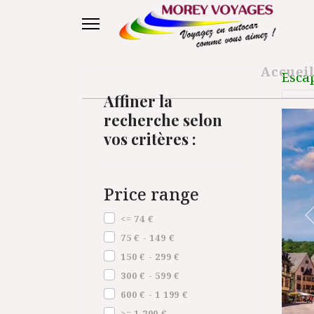
Accuei
Esca
Affiner la
recherche selon
vos critères :
Price range
Price range
<= 74 €
75 € - 149 €
150 € - 299 €
300 € - 599 €
600 € - 1 199 €
>= 1 200 €