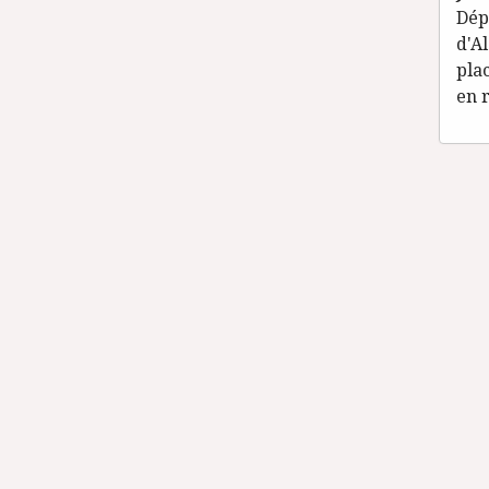
Dép
d'A
pla
en 