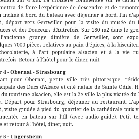
cédant sur 4 km. La croisière commentée sur le canal 
mettra de faire l’expérience de descendre et de remonte
n incliné à bord du bateau avec déjeuner à bord. Fin d’ap
i, départ vers Gertwiller pour la visite du musée du 
pices et des Douceurs d’Autrefois. Sur 180 m2 dans le gre
l’ancienne grange dîmière de Gertwiller, sont expo
ques 7000 pièces relatives au pain d’épices, à la biscuiter
chocolaterie, à l’art populaire alsacien et à la vie ru
trefois. Retour à l'hôtel pour le dîner, nuit.
r 4 - Obernai - Strasbourg
art pour Obernai, petite ville très pittoresque, résid
ncipale des Ducs d’Alsace et cité natale de Sainte Odile. H
 du tourisme alsacien, elle est la 2e ville la plus visitée du
n. Départ pour Strasbourg, déjeuner au restaurant. L’ap
i, visite guidée à pied du quartier de la cathédrale puis vi
mentée en bateau sur l’Ill (avec audio-guide). Petit t
e et retour à l'hôtel, dîner, nuit.
r 5 - Ungersheim