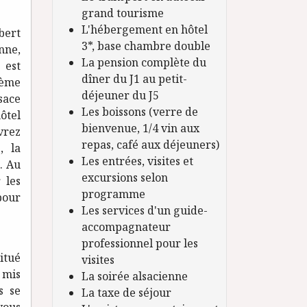
grand tourisme
L'hébergement en hôtel
bert
3*, base chambre double
nne,
La pension complète du
 est
dîner du J1 au petit-
3ème
déjeuner du J5
sace
Les boissons (verre de
hôtel
bienvenue, 1/4 vin aux
vrez
repas, café aux déjeuners)
, la
Les entrées, visites et
.. Au
excursions selon
 les
programme
 pour
Les services d'un guide-
accompagnateur
professionnel pour les
Situé
visites
 mis
La soirée alsacienne
s se
La taxe de séjour