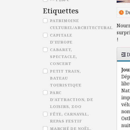
Etiquettes
Du
Etiquettes
PATRIMOINE
Nourri
CULTUREL/ARCHITECTURAL
surpr
CAPITALE
!
D'EUROPE
CABARET,
D
SPECTACLE,
CONCERT
Jou
PETIT TRAIN,
Dép
BATEAU
lib
TOURISTIQUE
Nat
PARC
imp
D'ATTRACTION, DE
véh
LOISIRS, ZOO
nom
FÊTE, CARNAVAL,
Ost
REPAS FESTIF
nuit
MARCHÉ DE NOËL,