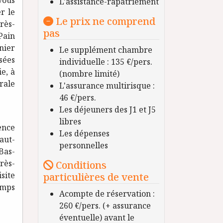
vous
L'assistance-rapatriement
r le
Le prix ne comprend
rès-
pas
Pain
nier
Le supplément chambre
sées
individuelle : 135 €/pers.
ie, à
(nombre limité)
rale
L'assurance multirisque :
46 €/pers.
Les déjeuners des J1 et J5
libres
ence
Les dépenses
aut-
personnelles
 Bas-
rès-
Conditions
site
particulières de vente
emps
Acompte de réservation :
260 €/pers. (+ assurance
éventuelle) avant le