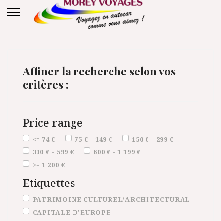
Affiner la recherche selon vos
critères :
Price range
Price range
<= 74 €
75 € - 149 €
150 € - 299 €
300 € - 599 €
600 € - 1 199 €
>= 1 200 €
Etiquettes
Etiquettes
PATRIMOINE CULTUREL/ARCHITECTURAL
CAPITALE D'EUROPE