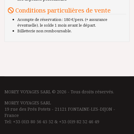
Conditions particulières de vente
Acompte de réservation : 180 €/pers. (+ assurance
éventuelle), le solde 1 mois avant le départ.
Billetterie non remboursable.
MOREY VOYAGES SARL © 2026 - Tous droits réservés.
MOREY VOYAGES SARL
19 rue des Prés Potets - 21121 FONTAINE-LES-DIJON -
France
Tel: +33 (0)3 80 56 45 52 & +33 (0)9 82 32 46 49