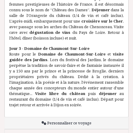
femmes prestigieuses de l’histoire de France, il est désormais
connu sous le nom de “Château des Dames“.
Déjeuner
dans la
salle de l'Orangerie du château (1/4 de vin et café inclus),
L'après-midi, embarquement pour une
croisière sur le Cher
,
avec passage sous les arches du Château de Chenonceau. Visite
cave avec
dégustation de vins
du Pays de Loire. Retour à
l'hôtel, dîner (boisson incluse) et nuit.
Jour 3 - Domaine de Chaumont-Sur-Loire
Route pour le
Domaine de Chaumont-Sur-Loire
et
visite
guidée des Jardins
. Lors du festival des Jardins, le domaine
perpétue la tradition de savoir-faire et de fantaisie instaurée il
y a 150 ans par le prince et la princesse de Broglie, derniers
propriétaires privés du château. Dédié à la création, à
l'imagination, à la poésie et à la nature, l'événement rassemble
chaque année des concepteurs du monde entier autour d'une
thématique...
Visite libre du château
puis
déjeuner
au
restaurant du domaine (1/4 de vin et café inclus). Départ pour
trajet retour et arrivée à Dijon en soirée.
Personnaliser ce voyage