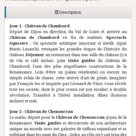
Description
Jour 1 - Château de Chambord
Départ de Dijon en direction du Val de Loire et arrivée au
Château de Chambord
en fin de matinée.
Spectacle
équestre
: Un spectacle artistique innovant et inédit, signé
Mario Luraschi, retraçant les grandes étapes de l’histoire du
château.
Déjeuner
au restaurant dans une salle du château (1/4
de vin et café inclus), puis
visite guidée
du château de
Chambord, l’une des plus stupéfiantes constructions de la
Renaissance. Loin d’être un palais résidentiel ou encore un
simple relais de chasse, cette œuvre d’art de génie, imaginée
par François Ier et inspirée par Léonard de Vinci, vous révèle
tous ses secrets, dont le plus connu est son escalier à double
révolution. Transfert à l'hôtel, installation, dîner (boisson
incluse) et nuit.
Jour 2 - Château de Chenonceau
Le matin, départ pour le
Château de Chenonceau
, joyau de la
Renaissance.
Visite guidée
et découverte de son architecture
unique au monde avec ses galeries de tuffeau enjambant et se
reflétant dans les eaux du Cher... Grâce au rôle qu’y ont tenu des