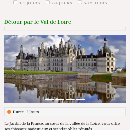
Duration (days)
1-1 JOURS
2-4 JOURS
5-12 JOURS
Détour par le Val de Loire
Précédent
Suivant
Durée : 3 Jours
Le Jardin de la France, au cœur de la vallée de la Loire, vous offre
ses châteaux majestueux et ses vignobles réputés...