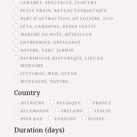
CABARET, SPECTACLE, CONCERT
PETIT TRAIN, BATEAU TOURISTIQUE
PARC D'ATTRACTION, DE LOISIRS, ZOO
FÊTE, CARNAVAL, REPAS FESTIF
MARCHÉ DE NOËL, RÉVEILLON
ENTREPRISE, ARTISANAT
NATURE, PARC, JARDIN
PATRIMOINE HISTORIQUE, LIEU DE
MÉMOIRE
LITTORAL, MER, OCÉAN
MONTAGNE, NATURE
Country
Country
AUTRICHE
BELGIQUE
FRANCE
ALLEMAGNE
IRELAND
ITALIE
PAYS-BAS
ESPAGNE
SUISSE
Duration (days)