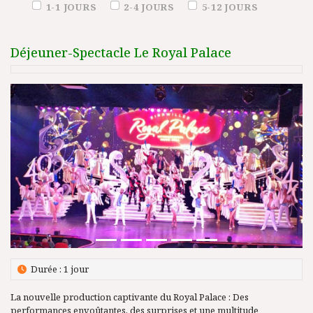
Duration (days)
1-1 JOURS
2-4 JOURS
5-12 JOURS
Déjeuner-Spectacle Le Royal Palace
Précédent
Suivant
Durée : 1 jour
La nouvelle production captivante du Royal Palace : Des
performances envoûtantes, des surprises et une multitude