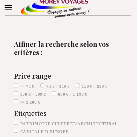
Affiner la recherche selon vos
critères :
Price range
Price range
<= 74 €
75 € - 149 €
150 € - 299 €
300 € - 599 €
600 € - 1 199 €
>= 1 200 €
Etiquettes
Etiquettes
PATRIMOINE CULTUREL/ARCHITECTURAL
CAPITALE D'EUROPE