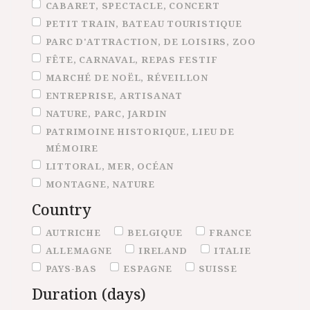
CABARET, SPECTACLE, CONCERT
PETIT TRAIN, BATEAU TOURISTIQUE
PARC D'ATTRACTION, DE LOISIRS, ZOO
FÊTE, CARNAVAL, REPAS FESTIF
MARCHÉ DE NOËL, RÉVEILLON
ENTREPRISE, ARTISANAT
NATURE, PARC, JARDIN
PATRIMOINE HISTORIQUE, LIEU DE
MÉMOIRE
LITTORAL, MER, OCÉAN
MONTAGNE, NATURE
Country
Country
AUTRICHE
BELGIQUE
FRANCE
ALLEMAGNE
IRELAND
ITALIE
PAYS-BAS
ESPAGNE
SUISSE
Duration (days)