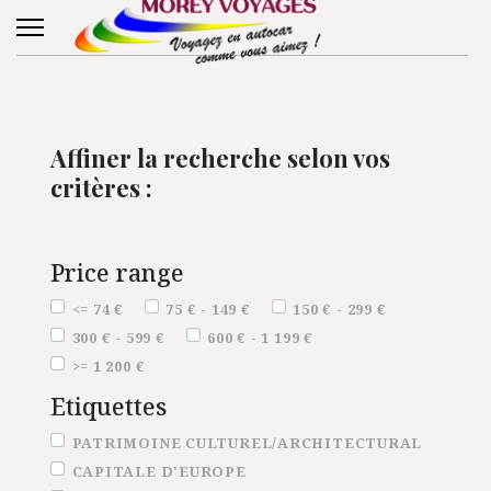
Affiner la recherche selon vos
critères :
Price range
Price range
<= 74 €
75 € - 149 €
150 € - 299 €
300 € - 599 €
600 € - 1 199 €
>= 1 200 €
Etiquettes
Etiquettes
PATRIMOINE CULTUREL/ARCHITECTURAL
CAPITALE D'EUROPE