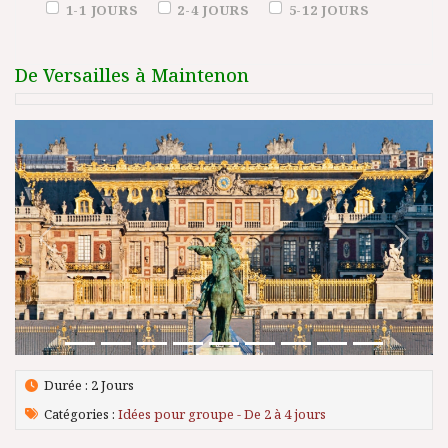
Duration (days)
1-1 JOURS
2-4 JOURS
5-12 JOURS
De Versailles à Maintenon
Précédent
Suivant
Durée : 2 Jours
Catégories :
Idées pour groupe - De 2 à 4 jours