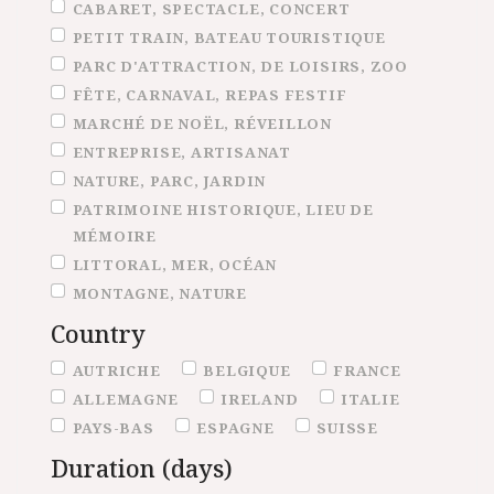
CABARET, SPECTACLE, CONCERT
PETIT TRAIN, BATEAU TOURISTIQUE
PARC D'ATTRACTION, DE LOISIRS, ZOO
FÊTE, CARNAVAL, REPAS FESTIF
MARCHÉ DE NOËL, RÉVEILLON
ENTREPRISE, ARTISANAT
NATURE, PARC, JARDIN
PATRIMOINE HISTORIQUE, LIEU DE
MÉMOIRE
LITTORAL, MER, OCÉAN
MONTAGNE, NATURE
Country
Country
AUTRICHE
BELGIQUE
FRANCE
ALLEMAGNE
IRELAND
ITALIE
PAYS-BAS
ESPAGNE
SUISSE
Duration (days)