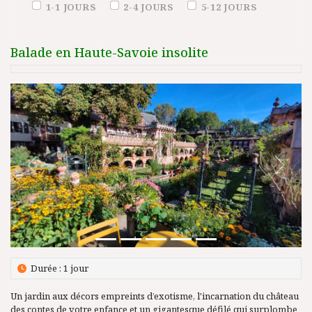
Duration (days)
1-1 JOURS
2-4 JOURS
5-12 JOURS
Balade en Haute-Savoie insolite
Précédent
Suivant
Durée : 1 jour
Un jardin aux décors empreints d’exotisme, l'incarnation du château
des contes de votre enfance et un gigantesque défilé qui surplombe