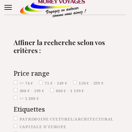
Affiner la recherche selon vos
critères :
Price range
Price range
<= 74 €
75 € - 149 €
150 € - 299 €
300 € - 599 €
600 € - 1 199 €
>= 1 200 €
Etiquettes
Etiquettes
PATRIMOINE CULTUREL/ARCHITECTURAL
CAPITALE D'EUROPE