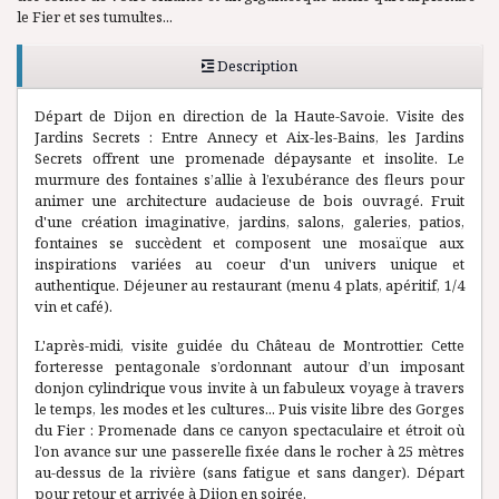
le Fier et ses tumultes...
Description
Départ de Dijon en direction de la Haute-Savoie. Visite des
Jardins Secrets : Entre Annecy et Aix-les-Bains, les Jardins
Secrets offrent une promenade dépaysante et insolite. Le
murmure des fontaines s’allie à l’exubérance des fleurs pour
animer une architecture audacieuse de bois ouvragé. Fruit
d'une création imaginative, jardins, salons, galeries, patios,
fontaines se succèdent et composent une mosaïque aux
inspirations variées au coeur d'un univers unique et
authentique. Déjeuner au restaurant (menu 4 plats, apéritif, 1/4
vin et café).
L'après-midi, visite guidée du Château de Montrottier. Cette
forteresse pentagonale s’ordonnant autour d’un imposant
donjon cylindrique vous invite à un fabuleux voyage à travers
le temps, les modes et les cultures... Puis visite libre des Gorges
du Fier : Promenade dans ce canyon spectaculaire et étroit où
l’on avance sur une passerelle fixée dans le rocher à 25 mètres
au-dessus de la rivière (sans fatigue et sans danger). Départ
pour retour et arrivée à Dijon en soirée.