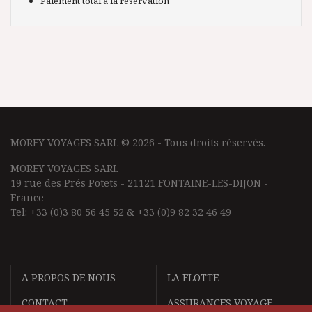
Paiement total à la réservation
MOREY VOYAGES SARL © 2026 - Tous droits réservés.
MOREY VOYAGES SARL
19 rue des Prés Potets - 21121 FONTAINE-LES-DIJON -
France
Tel: +33 (0)3 80 56 45 52 & +33 (0)9 82 32 46 49
A PROPOS DE NOUS
LA FLOTTE
CONTACT
ASSURANCES VOYAGE