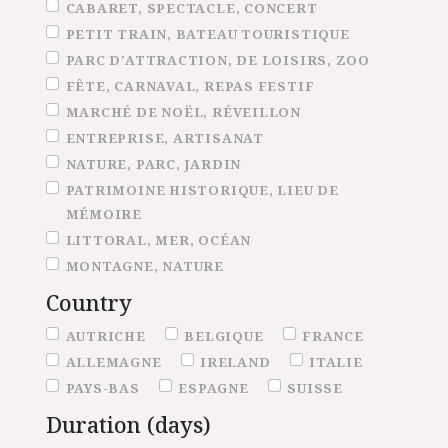
CABARET, SPECTACLE, CONCERT
PETIT TRAIN, BATEAU TOURISTIQUE
PARC D'ATTRACTION, DE LOISIRS, ZOO
FÊTE, CARNAVAL, REPAS FESTIF
MARCHÉ DE NOËL, RÉVEILLON
ENTREPRISE, ARTISANAT
NATURE, PARC, JARDIN
PATRIMOINE HISTORIQUE, LIEU DE
MÉMOIRE
LITTORAL, MER, OCÉAN
MONTAGNE, NATURE
Country
Country
AUTRICHE
BELGIQUE
FRANCE
ALLEMAGNE
IRELAND
ITALIE
PAYS-BAS
ESPAGNE
SUISSE
Duration (days)