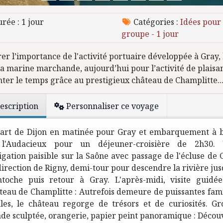
rée : 1 jour
Catégories :
Idées pour
groupe - 1 jour
er l’importance de l'activité portuaire développée à Gray,
la marine marchande, aujourd’hui pour l’activité de plaisa
ter le temps grâce au prestigieux château de Champlitte..
escription
Personnaliser ce voyage
art de Dijon en matinée pour Gray et embarquement à 
l'Audacieux pour un déjeuner-croisière de 2h30.
igation paisible sur la Saône avec passage de l'écluse de 
direction de Rigny, demi-tour pour descendre la rivière jus
toche puis retour à Gray. L'après-midi, visite guidé
teau de Champlitte : Autrefois demeure de puissantes fami
ales, le château regorge de trésors et de curiosités. Gro
ade sculptée, orangerie, papier peint panoramique : Décou