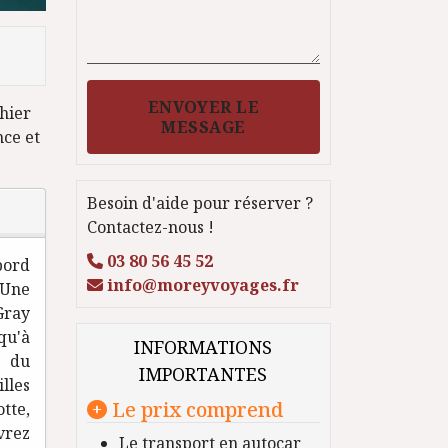
ENVOYER LE
 hier
MESSAGE
nce et
.
Besoin d'aide pour réserver ?
Contactez-nous !
03 80 56 45 52
bord
info@moreyvoyages.fr
 Une
Gray
qu'à
INFORMATIONS
e du
IMPORTANTES
lles
Le prix comprend
tte,
vrez
Le transport en autocar