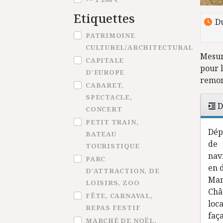
Etiquettes
Du
Etiquettes
PATRIMOINE
CULTUREL/ARCHITECTURAL
Mesur
CAPITALE
pour 
D'EUROPE
remon
CABARET,
SPECTACLE,
D
CONCERT
PETIT TRAIN,
Dép
BATEAU
de 
TOURISTIQUE
nav
PARC
en 
D'ATTRACTION, DE
Man
LOISIRS, ZOO
Châ
FÊTE, CARNAVAL,
loc
REPAS FESTIF
faç
MARCHÉ DE NOËL,