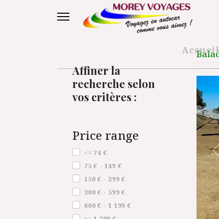
Accuei
Bala
Affiner la
recherche selon
vos critères :
Price range
Price range
<= 74 €
75 € - 149 €
150 € - 299 €
300 € - 599 €
600 € - 1 199 €
>= 1 200 €