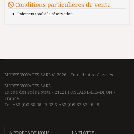
Conditions particulières de vente
Paiement total à la réservation
MOREY VOYAGES SARL © 2026 - Tous droits réservés.
MOREY VOYAGES SARL
19 rue des Prés Potets - 21121 FONTAINE-LES-DIJON -
France
Tel: +33 (0)3 80 56 45 52 & +33 (0)9 82 32 46 49
A PROPOS DE NOUS
LA FLOTTE