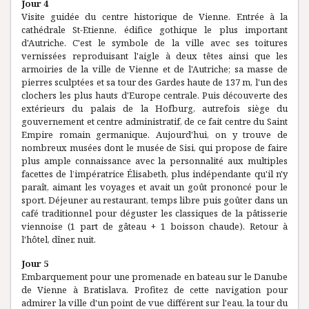
Jour 4
Visite guidée du centre historique de Vienne. Entrée à la
cathédrale St-Etienne, édifice gothique le plus important
d'Autriche. C'est le symbole de la ville avec ses toitures
vernissées reproduisant l'aigle à deux têtes ainsi que les
armoiries de la ville de Vienne et de l'Autriche; sa masse de
pierres sculptées et sa tour des Gardes haute de 137 m, l'un des
clochers les plus hauts d'Europe centrale. Puis découverte des
extérieurs du palais de la Hofburg, autrefois siège du
gouvernement et centre administratif, de ce fait centre du Saint
Empire romain germanique. Aujourd'hui, on y trouve de
nombreux musées dont le musée de Sisi, qui propose de faire
plus ample connaissance avec la personnalité aux multiples
facettes de l’impératrice Élisabeth, plus indépendante qu'il n'y
paraît, aimant les voyages et avait un goût prononcé pour le
sport. Déjeuner au restaurant, temps libre puis goûter dans un
café traditionnel pour déguster les classiques de la pâtisserie
viennoise (1 part de gâteau + 1 boisson chaude). Retour à
l'hôtel, dîner, nuit.
Jour 5
Embarquement pour une promenade en bateau sur le Danube
de Vienne à Bratislava. Profitez de cette navigation pour
admirer la ville d'un point de vue différent sur l'eau, la tour du