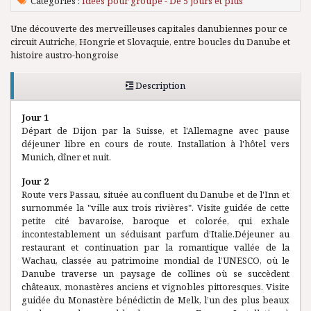
Catégories :
Idées pour groupe - De 5 jours et plus
Une découverte des merveilleuses capitales danubiennes pour ce
circuit Autriche, Hongrie et Slovaquie, entre boucles du Danube et
histoire austro-hongroise
Description
Jour 1
Départ de Dijon par la Suisse, et l'Allemagne avec pause
déjeuner libre en cours de route. Installation à l'hôtel vers
Munich, dîner et nuit.
Jour 2
Route vers Passau, située au confluent du Danube et de l'Inn et
surnommée la "ville aux trois rivières". Visite guidée de cette
petite cité bavaroise, baroque et colorée, qui exhale
incontestablement un séduisant parfum d’Italie.Déjeuner au
restaurant et continuation par la romantique vallée de la
Wachau, classée au patrimoine mondial de l’UNESCO, où le
Danube traverse un paysage de collines où se succèdent
châteaux, monastères anciens et vignobles pittoresques. Visite
guidée du Monastère bénédictin de Melk, l’un des plus beaux