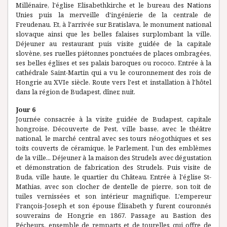
Millénaire, l'église Elisabethkirche et le bureau des Nations
Unies puis la merveille d'ingénierie de la centrale de
Freudenau. Et, à l'arrivée sur Bratislava, le monument national
slovaque ainsi que les belles falaises surplombant la ville.
Déjeuner au restaurant puis visite guidée de la capitale
slovène, ses ruelles piétonnes ponctuées de places ombragées,
ses belles églises et ses palais baroques ou rococo. Entrée à la
cathédrale Saint-Martin qui a vu le couronnement des rois de
Hongrie au XVIe siècle. Route vers l'est et installation à l'hôtel
dans la région de Budapest, dîner, nuit.
Jour 6
Journée consacrée à la visite guidée de Budapest, capitale
hongroise. Découverte de Pest, ville basse, avec le théâtre
national, le marché central avec ses tours néogothiques et ses
toits couverts de céramique, le Parlement, l’un des emblèmes
de la ville... Déjeuner à la maison des Strudels avec dégustation
et démonstration de fabrication des Strudels. Puis visite de
Buda, ville haute, le quartier du Château. Entrée à l'église St-
Mathias, avec son clocher de dentelle de pierre, son toit de
tuiles vernissées et son intérieur magnifique. L'empereur
François-Joseph et son épouse Élisabeth y furent couronnés
souverains de Hongrie en 1867. Passage au Bastion des
Pécheurs, ensemble de remparts et de tourelles qui offre de