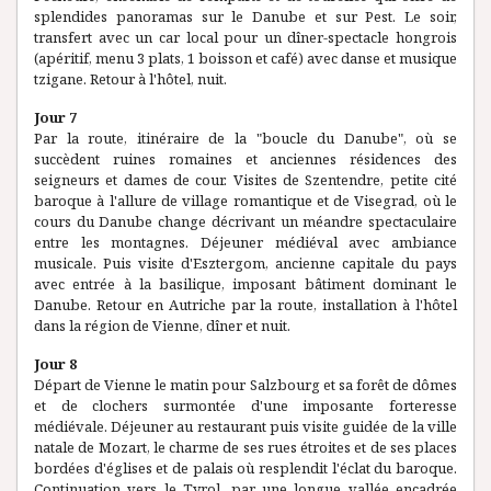
splendides panoramas sur le Danube et sur Pest. Le soir,
transfert avec un car local pour un dîner-spectacle hongrois
(apéritif, menu 3 plats, 1 boisson et café) avec danse et musique
tzigane. Retour à l'hôtel, nuit.
Jour 7
Par la route, itinéraire de la "boucle du Danube", où se
succèdent ruines romaines et anciennes résidences des
seigneurs et dames de cour. Visites de Szentendre, petite cité
baroque à l'allure de village romantique et de Visegrad, où le
cours du Danube change décrivant un méandre spectaculaire
entre les montagnes. Déjeuner médiéval avec ambiance
musicale. Puis visite d'Esztergom, ancienne capitale du pays
avec entrée à la basilique, imposant bâtiment dominant le
Danube. Retour en Autriche par la route, installation à l'hôtel
dans la région de Vienne, dîner et nuit.
Jour 8
Départ de Vienne le matin pour Salzbourg et sa forêt de dômes
et de clochers surmontée d'une imposante forteresse
médiévale. Déjeuner au restaurant puis visite guidée de la ville
natale de Mozart, le charme de ses rues étroites et de ses places
bordées d'églises et de palais où resplendit l'éclat du baroque.
Continuation vers le Tyrol, par une longue vallée encadrée