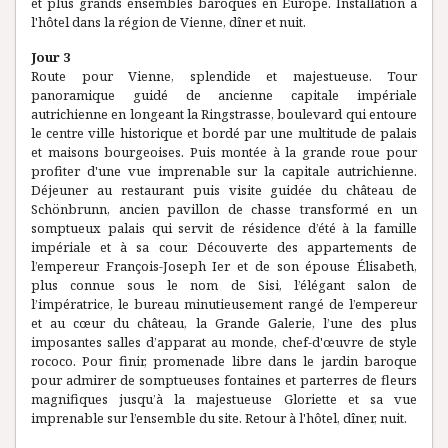
et plus grands ensembles baroques en Europe. Installation à
l'hôtel dans la région de Vienne, dîner et nuit.
Jour 3
Route pour Vienne, splendide et majestueuse. Tour
panoramique guidé de ancienne capitale impériale
autrichienne en longeant la Ringstrasse, boulevard qui entoure
le centre ville historique et bordé par une multitude de palais
et maisons bourgeoises. Puis montée à la grande roue pour
profiter d'une vue imprenable sur la capitale autrichienne.
Déjeuner au restaurant puis visite guidée du château de
Schönbrunn, ancien pavillon de chasse transformé en un
somptueux palais qui servit de résidence d’été à la famille
impériale et à sa cour. Découverte des appartements de
l’empereur François-Joseph Ier et de son épouse Élisabeth,
plus connue sous le nom de Sisi, l’élégant salon de
l’impératrice, le bureau minutieusement rangé de l’empereur
et au cœur du château, la Grande Galerie, l’une des plus
imposantes salles d’apparat au monde, chef-d'œuvre de style
rococo. Pour finir, promenade libre dans le jardin baroque
pour admirer de somptueuses fontaines et parterres de fleurs
magnifiques jusqu’à la majestueuse Gloriette et sa vue
imprenable sur l’ensemble du site. Retour à l'hôtel, dîner, nuit.