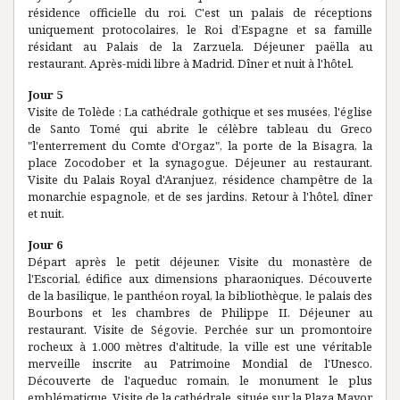
résidence officielle du roi. C'est un palais de réceptions
uniquement protocolaires, le Roi d’Espagne et sa famille
résidant au Palais de la Zarzuela. Déjeuner paëlla au
restaurant. Après-midi libre à Madrid. Dîner et nuit à l'hôtel.
Jour 5
Visite de Tolède : La cathédrale gothique et ses musées, l'église
de Santo Tomé qui abrite le célèbre tableau du Greco
"l'enterrement du Comte d'Orgaz", la porte de la Bisagra, la
place Zocodober et la synagogue. Déjeuner au restaurant.
Visite du Palais Royal d'Aranjuez, résidence champêtre de la
monarchie espagnole, et de ses jardins. Retour à l'hôtel, dîner
et nuit.
Jour 6
Départ après le petit déjeuner. Visite du monastère de
l'Escorial, édifice aux dimensions pharaoniques. Découverte
de la basilique, le panthéon royal, la bibliothèque, le palais des
Bourbons et les chambres de Philippe II. Déjeuner au
restaurant. Visite de Ségovie. Perchée sur un promontoire
rocheux à 1.000 mètres d'altitude, la ville est une véritable
merveille inscrite au Patrimoine Mondial de l'Unesco.
Découverte de l'aqueduc romain, le monument le plus
emblématique. Visite de la cathédrale, située sur la Plaza Mayor