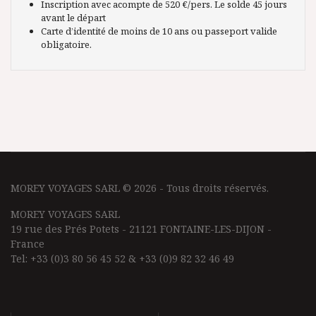
Inscription avec acompte de 520 €/pers. Le solde 45 jours
avant le départ
Carte d’identité de moins de 10 ans ou passeport valide
obligatoire.
MOREY VOYAGES SARL © 2026 - Tous droits réservés.
MOREY VOYAGES SARL
19 rue des Prés Potets - 21121 FONTAINE-LES-DIJON -
France
Tel: +33 (0)3 80 56 45 52 & +33 (0)9 82 32 46 49