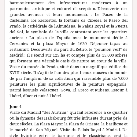
harmonieusement des infrastructures modernes à un
patrimoine artistique et culturel d'exception. Découverte des
grandes avenues et leurs monuments : Le Paseo de la
Castellana, los Recoletos, la fontaine de Cibeles, le Paseo del
Prado, la cathédrale de l'Almudena, le Palais Royal et la Puerta
del Sol, le symbole de la ville contrastent avec les quartiers
anciens : La plaza de España avec le monument dédié à
Cervantes et la plaza Mayor de 1620. Déjeuner tapas au
restaurant. Découverte du parc du Retiro, le "poumon vert" de
Madrid : Il s'étend sur 125 ha et compte plus de 15.000 arbres
qui forment une véritable oasis de nature au cœur de la ville.
Visite du musée du Prado, situé dans un magnifique édifice du
XVIII siècle. Il s'agit de l'un des plus beaux musées du monde
de par l'ampleur de sa collection qui rassemble plus de 7.000
peintures les plus significatives de la peinture espagnole,
parmi lesquels Velasquez, Goya, El Greco et Rubens. Retour à
l'hôtel, dîner et nuit à l'hôtel.
Jour 4
Visite du Madrid "des Austrias" qui fait référence à ce quartier
où la dynastie des Habsbourg fût très influente durant près de
deux siècles. La Plaza Mayor, la Plaza de Oriente, la basilique et
le marché de San Miguel. Visite du Palais Royal à Madrid. De
style hybride entre le baroque et le classicisme, c’est la