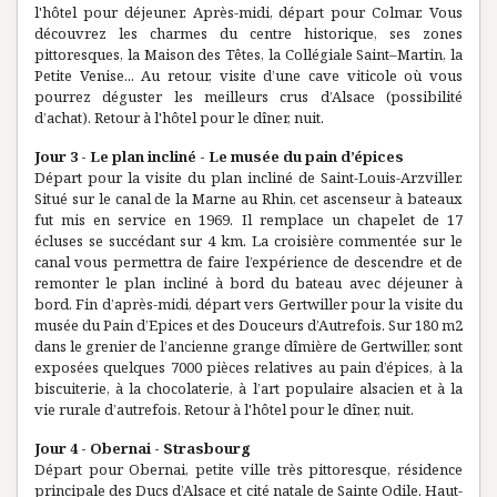
l'hôtel pour déjeuner. Après-midi, départ pour Colmar. Vous
découvrez les charmes du centre historique, ses zones
pittoresques, la Maison des Têtes, la Collégiale Saint–Martin, la
Petite Venise... Au retour, visite d’une cave viticole où vous
pourrez déguster les meilleurs crus d’Alsace (possibilité
d’achat). Retour à l'hôtel pour le dîner, nuit.
Jour 3 - Le plan incliné - Le musée du pain d’épices
Départ pour la visite du plan incliné de Saint-Louis-Arzviller.
Situé sur le canal de la Marne au Rhin, cet ascenseur à bateaux
fut mis en service en 1969. Il remplace un chapelet de 17
écluses se succédant sur 4 km. La croisière commentée sur le
canal vous permettra de faire l’expérience de descendre et de
remonter le plan incliné à bord du bateau avec déjeuner à
bord. Fin d’après-midi, départ vers Gertwiller pour la visite du
musée du Pain d’Epices et des Douceurs d’Autrefois. Sur 180 m2
dans le grenier de l’ancienne grange dîmière de Gertwiller, sont
exposées quelques 7000 pièces relatives au pain d’épices, à la
biscuiterie, à la chocolaterie, à l’art populaire alsacien et à la
vie rurale d’autrefois. Retour à l'hôtel pour le dîner, nuit.
Jour 4 - Obernai - Strasbourg
Départ pour Obernai, petite ville très pittoresque, résidence
principale des Ducs d’Alsace et cité natale de Sainte Odile. Haut-